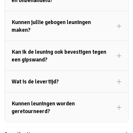
en onbehandeld?
Draadeinden
Bevestigingsschroeven
bekijk je onze
Kunnen jullie gebogen leuningen
montage-instructies.
maken?
Kan ik de leuning ook bevestigen tegen
een gipswand?
Wat is de levertijd?
Kunnen leuningen worden
geretourneerd?