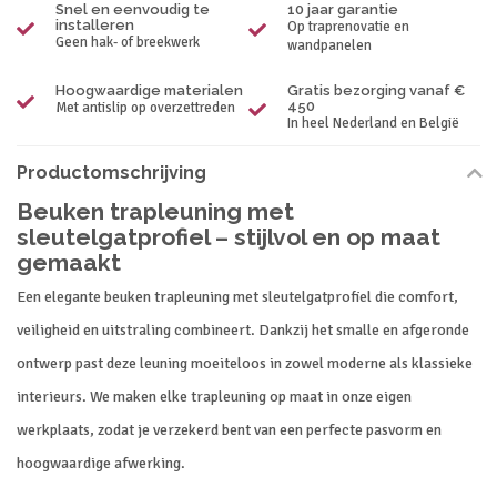
Snel en eenvoudig te
10 jaar garantie
installeren
Op traprenovatie en
Geen hak- of breekwerk
wandpanelen
Hoogwaardige materialen
Gratis bezorging vanaf €
450
Met antislip op overzettreden
In heel Nederland en België
Productomschrijving
Beuken trapleuning met
sleutelgatprofiel – stijlvol en op maat
gemaakt
Een
elegante
beuken
trapleuning
met
sleutelgatprofiel
die
comfort,
veiligheid
en
uitstraling
combineert.
Dankzij
het
smalle
en
afgeronde
ontwerp
past
deze
leuning
moeiteloos
in
zowel
moderne
als
klassieke
interieurs.
We
maken
elke
trapleuning
op
maat
in
onze
eigen
werkplaats,
zodat
je
verzekerd
bent
van
een
perfecte
pasvorm
en
hoogwaardige
afwerking.