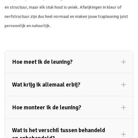
en
structuur,
maar
elk
stuk
hout
is
uniek.
Afwijkingen
in
kleur
of
nerfstructuur
zijn
dus
heel
normaal
en
maken
jouw
trapleuning
juist
persoonlijk
en
natuurlijk.
Hoe meet ik de leuning?
Wat krijg ik allemaal erbij?
Trapleuning op maat
Hoe monteer ik de leuning?
Leuningdragers
bekijk dan hier onze inmeetinstructies
.
Blindplaten
Wat is het verschil tussen behandeld
Muurpluggen