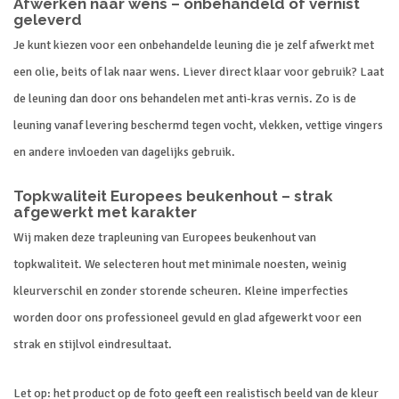
Afwerken
naar
wens –
onbehandeld
of
vernist
geleverd
Je
kunt
kiezen
voor
een
onbehandelde
leuning
die
je
zelf
afwerkt
met
een
olie,
beits
of
lak
naar
wens.
Liever
direct
klaar
voor
gebruik?
Laat
de
leuning
dan
door
ons
behandelen
met anti-kras vernis
.
Zo
is
de
leuning
vanaf
levering
beschermd
tegen
vocht,
vlekken,
vettige
vingers
en
andere
invloeden
van
dagelijks
gebruik.
Topkwaliteit
Europees
beukenhout –
strak
afgewerkt
met
karakter
Wij
maken
deze
trapleuning
van
Europees
beukenhout
van
topkwaliteit.
We
selecteren
hout
met
minimale
noesten,
weinig
kleurverschil
en
zonder
storende
scheuren.
Kleine
imperfecties
worden
door
ons
professioneel
gevuld
en
glad
afgewerkt
voor
een
strak
en
stijlvol
eindresultaat.
Let
op:
het
product
op
de
foto
geeft
een
realistisch
beeld
van
de
kleur