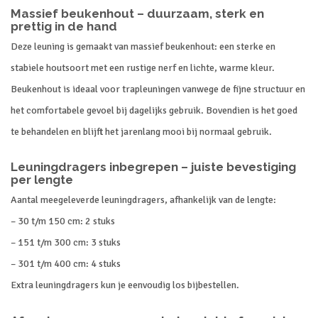
Massief beukenhout – duurzaam, sterk en
prettig in de hand
Deze
leuning
is
gemaakt
van
massief
beukenhout:
een
sterke
en
stabiele
houtsoort
met
een
rustige
nerf
en
lichte,
warme
kleur.
Beukenhout
is
ideaal
voor
trapleuningen
vanwege
de
fijne
structuur
en
het
comfortabele
gevoel
bij
dagelijks
gebruik.
Bovendien
is
het
goed
te
behandelen
en
blijft
het
jarenlang
mooi
bij
normaal
gebruik.
Leuningdragers
inbegrepen –
juiste
bevestiging
per
lengte
Aantal
meegeleverde
leuningdragers,
afhankelijk
van
de
lengte:
–
30
t/
m
150
cm:
2
stuks
–
151
t/
m
300
cm:
3
stuks
–
301
t/
m
400
cm:
4
stuks
Extra
leuningdragers
kun
je
eenvoudig
los
bijbestellen.