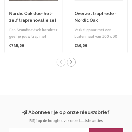
Nordic Oak doe-het-
Overzet traptrede -
zelf traprenovatie set
Nordic Oak
Een Scandinavisch karakter
Verkrijgbaar met een
geef je jouw trap met
buitenmaat van 100 x 30
Nordic Oak. Het decor is
cm en 130 x 38 cm.
€745,00
€40,00
bijna ..
Hiermee kan de g..
Abonneer je op onze nieuwsbrief
Blijf op de hoogte over onze laatste acties