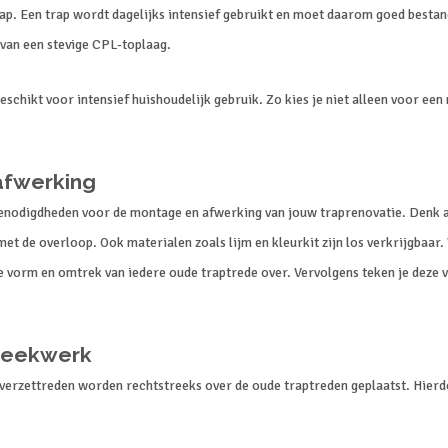
ap. Een trap wordt dagelijks intensief gebruikt en moet daarom goed bestand 
van een stevige CPL-toplaag.
eschikt voor intensief huishoudelijk gebruik. Zo kies je niet alleen voor ee
afwerking
benodigdheden voor de montage en afwerking van jouw traprenovatie. Denk a
met de overloop. Ook materialen zoals lijm en kleurkit zijn los verkrijgbaa
 vorm en omtrek van iedere oude traptrede over. Vervolgens teken je deze v
breekwerk
overzettreden worden rechtstreeks over de oude traptreden geplaatst. Hierdoo
.