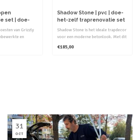
 open
Shadow Stone | pvc | doe-
e set | doe-
het-zelf traprenovatie set
noesten van Grizzly
Shadow Stone is het ideale trapdecor
onbewerkte en
voor een moderne betonlook. Met dit
pvc tra..
€185,00
31
OCT