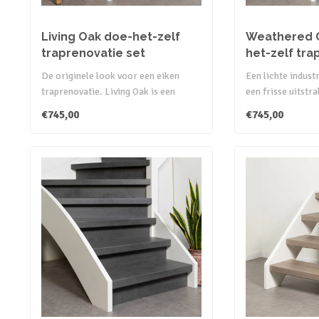
Living Oak doe-het-zelf
Weathered 
traprenovatie set
het-zelf tra
De originele look voor een eiken
Een lichte indust
traprenovatie. Living Oak is een
een frisse uitstra
toevoeging aan..
met ..
€745,00
€745,00