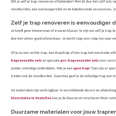
Wil je zelf je trap renoveren of bekleden? Met de doe-het-zelf sets
stootborden, een overloopprofiel en de bijbehorende accessoires. Zo 
Zelf je trap renoveren is eenvoudiger d
Je hoeft geen timmerman of ervaren klusser te zijn om zelf je trap 
doe-het-zelver goed uitvoerbaar. Je werkt stap voor stap toe naar e
Of je nu een rechte trap, een draaitrap of een trap met een brede uit
traprenovatie sets
en speciale
pvc-traprenovatie sets
voor versch
zonder onnodige onderdelen. Heb je een
open trap
? Dan zijn er spe
treden ook de stootborden. Daarmee geef je de volledige trap een s
De materialen zijn verkrijgbaar in verschillende decors en afwerkin
kleurstalen te bestellen
kun je de kleuren en structuren thuis rus
Duurzame materialen voor jouw trapre