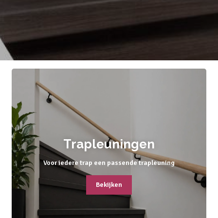
Trapleuningen
Voor iedere trap een passende trapleuning
Bekijken