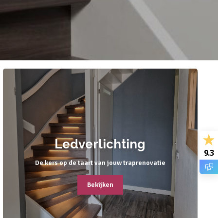
Ledverlichting
9.3
De kers op de taart van jouw traprenovatie
Bekijken