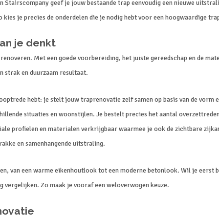
 van Stairscompany geef je jouw bestaande trap eenvoudig een nieuwe uitstra
kies je precies de onderdelen die je nodig hebt voor een hoogwaardige trapr
an je denkt
te renoveren. Met een goede voorbereiding, het juiste gereedschap en de ma
en strak en duurzaam resultaat.
looptrede hebt: je stelt jouw traprenovatie zelf samen op basis van de vorm 
illende situaties en woonstijlen. Je bestelt precies het aantal overzettred
ciale profielen en materialen verkrijgbaar waarmee je ook de zichtbare zijka
trakke en samenhangende uitstraling.
gen, van een warme eikenhoutlook tot een moderne betonlook. Wil je eerst be
tig vergelijken. Zo maak je vooraf een weloverwogen keuze.
novatie