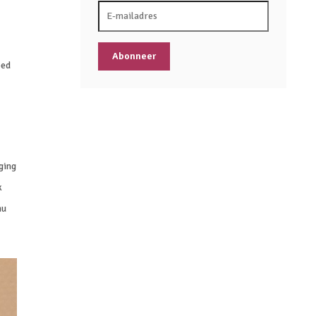
Abonneer
oed
ging
k
nu