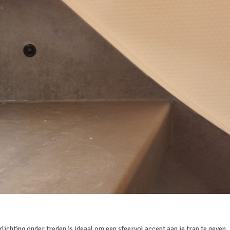
erlichting onder treden is ideaal om een sfeervol accent aan je trap te geven