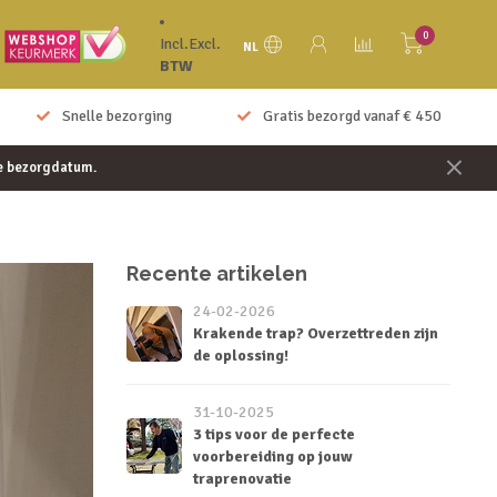
0
Incl.
Excl.
NL
BTW
Gratis bezorgd vanaf € 450
Eenvoudig te monteren
je bezorgdatum.
Recente artikelen
24-02-2026
Krakende trap? Overzettreden zijn
de oplossing!
31-10-2025
3 tips voor de perfecte
voorbereiding op jouw
traprenovatie