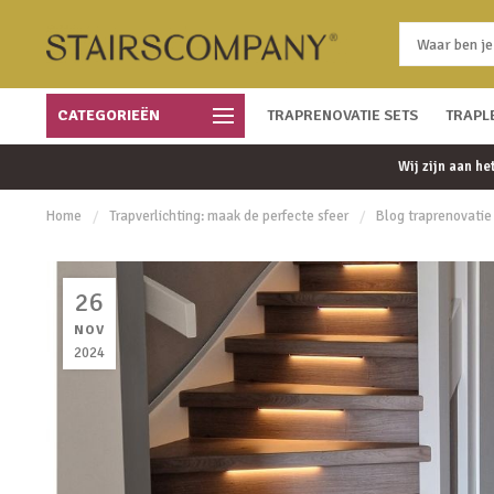
CATEGORIEËN
Gratis bezorgd vanaf € 450
TRAPRENOVATIE SETS
Eenvoudig te monteren
TRAPL
Wij zijn aan h
Home
/
Trapverlichting: maak de perfecte sfeer
/
Blog traprenovatie
26
NOV
2024