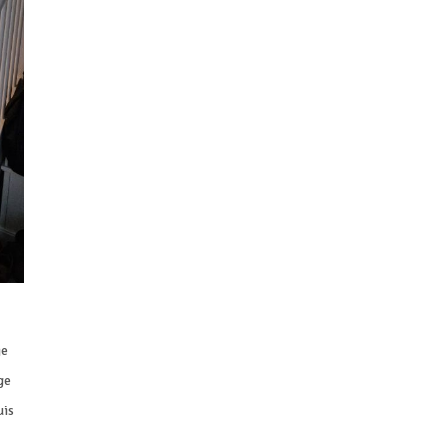
je
ge
uis