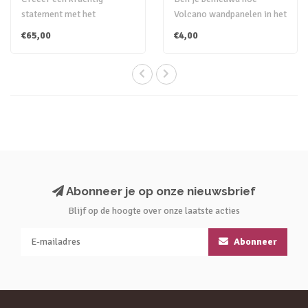
statement met het
Volcano wandpanelen in het
wandpaneel Volcano. Een
echt uitzien? Bestel een
€65,00
€4,00
gedurfde keuze vo..
kleursta..
Abonneer je op onze nieuwsbrief
Blijf op de hoogte over onze laatste acties
Abonneer