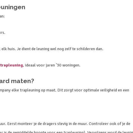
leuningen
an:
rs.
l elk huis. Je dient de leuning wel nog zelf te schilderen dan.
 trapleuning
, ideaal voor jaren ’30 woningen.
aard maten?
mpany elke trapleuning op maat. Dit zorgt voor optimale veiligheid en een
ur. Eerst monteer je de dragers stevig in de muur. Controleer ook of je de
er is de gemiddelde hoogte voor een trapleuning). Vervolgens word de leuni