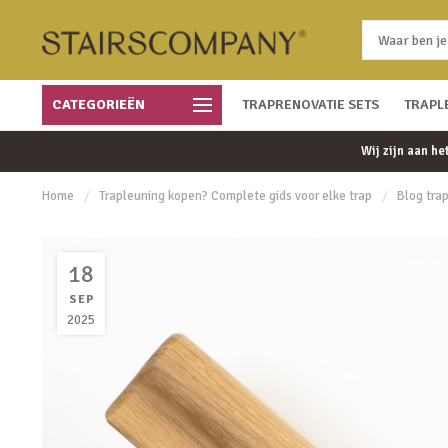
CATEGORIEËN
Snelle bezorging
TRAPRENOVATIE SETS
Gratis bezorgd vanaf € 450
TRAPL
Wij zijn aan h
Home
/
Trapleuning kopen? Complete gids voor elke trap
/
Blog tra
18
SEP
2025