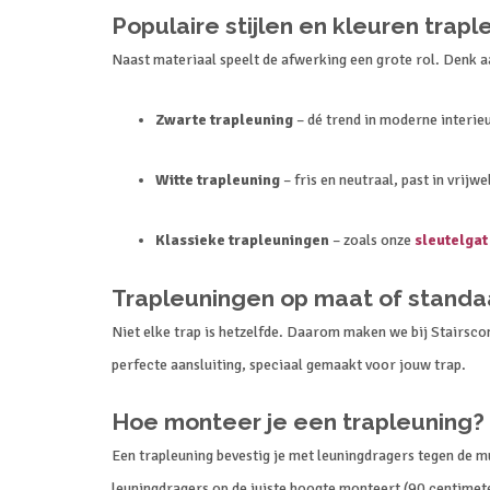
Populaire stijlen en kleuren trap
Naast materiaal speelt de afwerking een grote rol. Denk a
Zwarte trapleuning
– dé trend in moderne interieu
Witte trapleuning
– fris en neutraal, past in vrijwe
Klassieke trapleuningen
– zoals onze
sleutelgat
Trapleuningen op maat of stand
Niet elke trap is hetzelfde. Daarom maken we bij Stairsco
perfecte aansluiting, speciaal gemaakt voor jouw trap.
Hoe monteer je een trapleuning?
Een trapleuning bevestig je met leuningdragers tegen de mu
leuningdragers op de juiste hoogte monteert (90 centimet