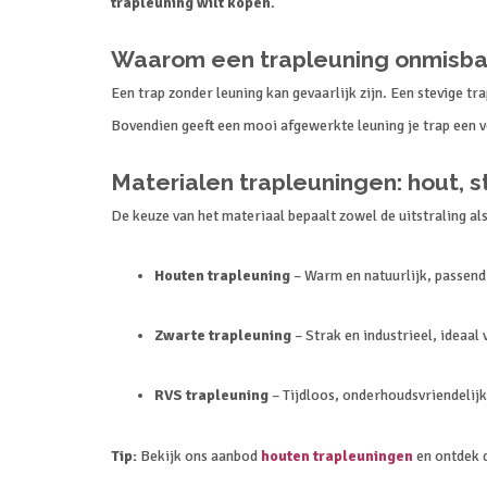
trapleuning wilt kopen
.
Waarom een trapleuning onmisbaa
Een trap zonder leuning kan gevaarlijk zijn. Een stevige tr
Bovendien geeft een mooi afgewerkte leuning je trap een v
Materialen trapleuningen: hout, s
De keuze van het materiaal bepaalt zowel de uitstraling al
Houten trapleuning
– Warm en natuurlijk, passend i
Zwarte trapleuning
– Strak en industrieel, ideaa
RVS trapleuning
– Tijdloos, onderhoudsvriendelijk
Tip:
Bekijk ons aanbod
houten trapleuningen
en ontdek d