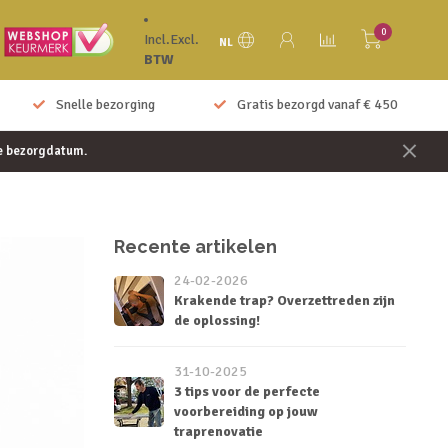
0
Incl.
Excl.
NL
BTW
Snelle bezorging
Gratis bezorgd vanaf € 450
je bezorgdatum.
Recente artikelen
24-02-2026
Krakende trap? Overzettreden zijn
de oplossing!
31-10-2025
3 tips voor de perfecte
voorbereiding op jouw
traprenovatie