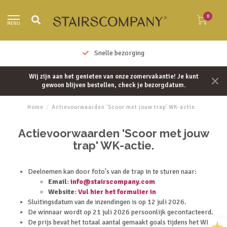
0
MENU
Snelle bezorging
Wij zijn aan het genieten van onze zomervakantie! Je kunt
gewoon blijven bestellen, check je bezorgdatum.
Home
/
Actievoorwaarden 'Scoor met jouw trap' WK-actie.
Actievoorwaarden 'Scoor met jouw
trap' WK-actie.
Deelnemen kan door foto's van de trap in te sturen naar:
Email:
info@stairscompany.com
Website:
Vul hier het formulier in
Sluitingsdatum van de inzendingen is op 12 juli 2026.
De winnaar wordt op 21 juli 2026 persoonlijk gecontacteerd.
De prijs bevat het totaal aantal gemaakt goals tijdens het WK