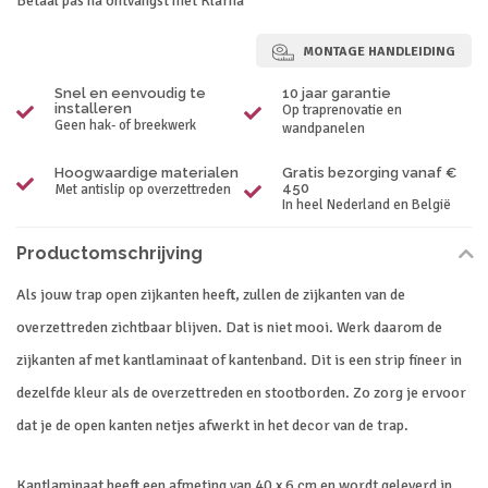
Betaal pas na ontvangst met Klarna
MONTAGE HANDLEIDING
Snel en eenvoudig te
10 jaar garantie
installeren
Op traprenovatie en
Geen hak- of breekwerk
wandpanelen
Hoogwaardige materialen
Gratis bezorging vanaf €
450
Met antislip op overzettreden
In heel Nederland en België
Productomschrijving
Als jouw trap open zijkanten heeft, zullen de zijkanten van de
overzettreden zichtbaar blijven. Dat is niet mooi. Werk daarom de
zijkanten af met kantlaminaat of kantenband. Dit is een strip fineer in
dezelfde kleur als de overzettreden en stootborden. Zo zorg je ervoor
dat je de open kanten netjes afwerkt in het decor van de trap.
Kantlaminaat heeft een afmeting van 40 x 6 cm en wordt geleverd in