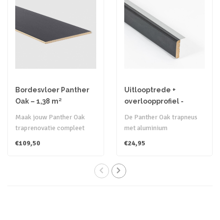
Bordesvloer Panther
Uitlooptrede +
Oak – 1,38 m²
overloopprofiel -
Panther Oak
Maak jouw Panther Oak
De Panther Oak trapneus
traprenovatie compleet
met aluminium
met een zwart eiken
overgangsprofiel zorgt
€109,50
€24,95
laminaatvloer i..
voor een stevige ve..