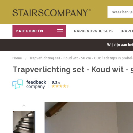
CATEGORIEËN
Gratis bezorgd vanaf € 450
TRAPRENOVATIE SETS
Eenvoudig te monteren
TRAPL
Wij zijn aan h
Home
/
Trapverlichting set - Koud wit - 50 cm - COB ledstrips in profie
Trapverlichting set - Koud wit - 