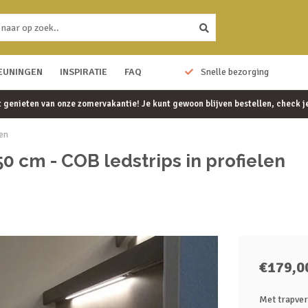
EUNINGEN
10 jaar garantie
INSPIRATIE
FAQ
Snelle bezorging
et genieten van onze zomervakantie! Je kunt gewoon blijven bestellen, check 
len
50 cm - COB ledstrips in profielen
€179,0
Met trapverl