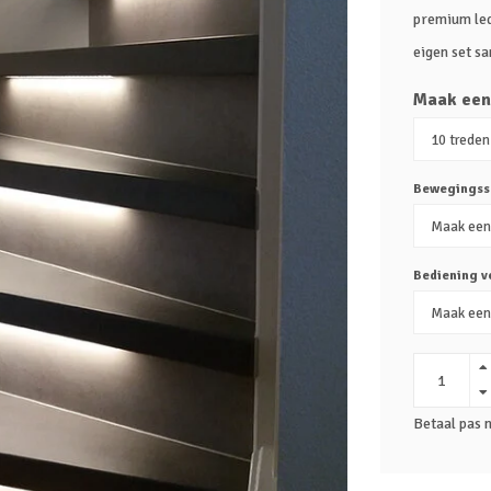
premium leds
eigen set s
Maak een
Bewegingss
Bediening v
Betaal pas 