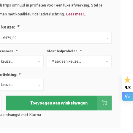
trips omhuld in profielen voor een luxe afwerking. Stel je
amen met koudkleurige ledverlichting.
Lees meer..
 keuze:
*
ensoren:
*
Kleur ledprofielen:
*
erlichting:
*
9.3
Toevoegen aan winkelwagen
na ontvangst met Klarna