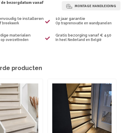
f de bezorgdatum vanaf
MONTAGE HANDLEIDING
envoudig te installeren
10 jaar garantie
f breekwerk
Op traprenovatie en wandpanelen
ige materialen
Gratis bezorging vanaf € 450
p op overzettreden
In heel Nederland en België
rde producten