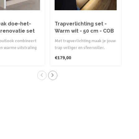
ak doe-het-
Trapverlichting set -
Liv
prenovatie set
Warm wit - 50 cm - COB
tr
ledstrips in profielen
outlook combineert
Met trapverlichting maak je jouw
De o
en warme uitstraling
trap veiliger en sfeervoller.
trap
s. Cre..
Voorzien van prem..
toev
€179,00
€74