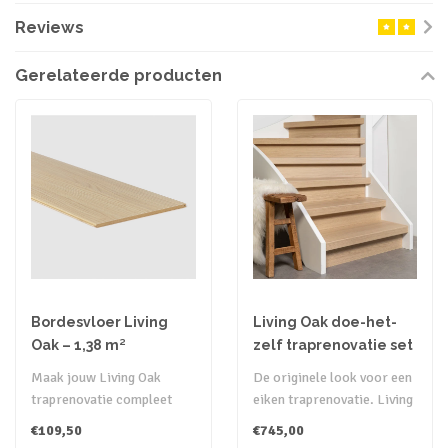
Reviews
Gerelateerde producten
Bordesvloer Living
Living Oak doe-het-
Oak – 1,38 m²
zelf traprenovatie set
Maak jouw Living Oak
De originele look voor een
traprenovatie compleet
eiken traprenovatie. Living
met een naturel eiken
Oak is een toevoeging aan..
€109,50
€745,00
laminaatvloer ..