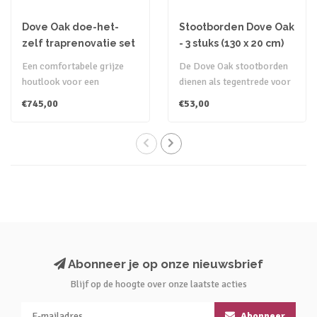
Dove Oak doe-het-
Stootborden Dove Oak
zelf traprenovatie set
- 3 stuks (130 x 20 cm)
Een comfortabele grijze
De Dove Oak stootborden
houtlook voor een
dienen als tegentrede voor
moderne traprenovatie.
de bijpassende
€745,00
€53,00
Dove Oak is het..
overzettreden ..
Abonneer je op onze nieuwsbrief
Blijf op de hoogte over onze laatste acties
Abonneer