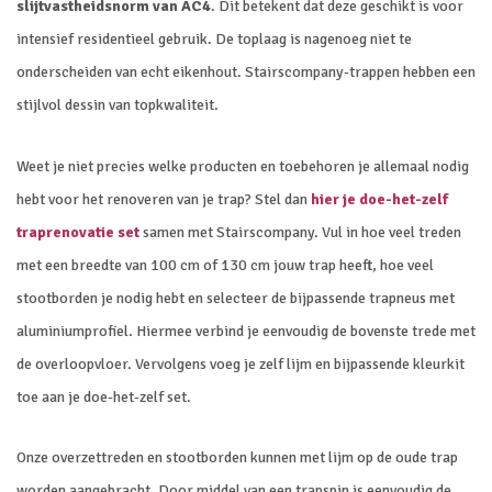
slijtvastheidsnorm van AC4
. Dit betekent dat deze geschikt is voor
intensief residentieel gebruik. De toplaag is nagenoeg niet te
onderscheiden van echt eikenhout. Stairscompany-trappen hebben een
stijlvol dessin van topkwaliteit.
Weet je niet precies welke producten en toebehoren je allemaal nodig
hebt voor het renoveren van je trap? Stel dan
hier je doe-het-zelf
traprenovatie set
samen met Stairscompany. Vul in hoe veel treden
met een breedte van 100 cm of 130 cm jouw trap heeft, hoe veel
stootborden je nodig hebt en selecteer de bijpassende trapneus met
aluminiumprofiel. Hiermee verbind je eenvoudig de bovenste trede met
de overloopvloer. Vervolgens voeg je zelf lijm en bijpassende kleurkit
toe aan je doe-het-zelf set.
Onze overzettreden en stootborden kunnen met lijm op de oude trap
worden aangebracht. Door middel van een trapspin is eenvoudig de