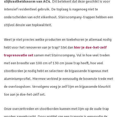
slijtvastheidsnorm van AC4
. Dit betekent dat deze geschikt is voor
intensief residentieel gebruik. De toplaag is nagenoeg niet te
onderscheiden van echt eikenhout. Stairscompany-trappen hebben een
stijlvol dessin van topkwaliteit.
Weet je niet precies welke producten en toebehoren je allemaal nodig
hebt voor het renoveren van je trap? Stel dan
hier je doe-het-zelf
traprenovatie set
samen met Stairscompany. Vul in hoe veel treden
met een breedte van 100 cm of 130 cm jouw trap heeft, hoe veel
stootborden je nodig hebt en selecteer de bijpassende trapneus met
aluminiumprofiel. Hiermee verbind je eenvoudig de bovenste trede met
de overloopvloer. Vervolgens voeg je zelf lijm en bijpassende kleurkit
toe aan je doe-het-zelf set.
Onze overzettreden en stootborden kunnen met lijm op de oude trap
worden aangebracht. Door middel van een trapspin is eenvoudig de