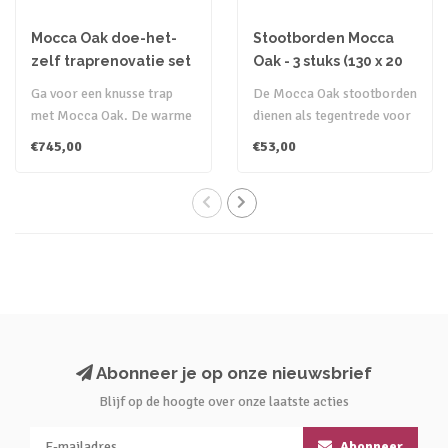
Mocca Oak doe-het-
Stootborden Mocca
zelf traprenovatie set
Oak - 3 stuks (130 x 20
cm)
Ga voor een knusse trap
De Mocca Oak stootborden
met Mocca Oak. De warme
dienen als tegentrede voor
houttint heeft een
de bijpassende
€745,00
€53,00
hartelijke ui..
overzettreden..
Abonneer je op onze nieuwsbrief
Blijf op de hoogte over onze laatste acties
Abonneer