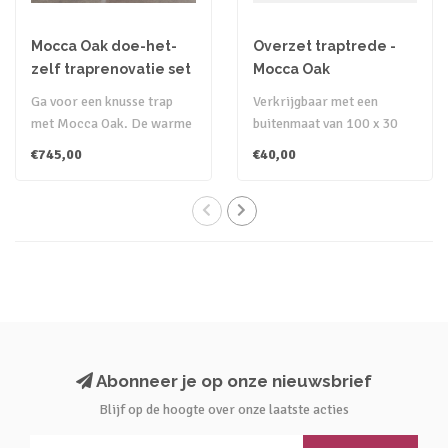
Mocca Oak doe-het-
Overzet traptrede -
zelf traprenovatie set
Mocca Oak
Ga voor een knusse trap
Verkrijgbaar met een
met Mocca Oak. De warme
buitenmaat van 100 x 30
houttint heeft een
cm en 130 x 38 cm.
€745,00
€40,00
hartelijke ui..
Hiermee kan de g..
Abonneer je op onze nieuwsbrief
Blijf op de hoogte over onze laatste acties