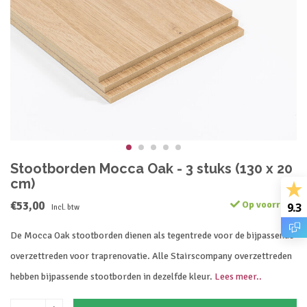
Stootborden Mocca Oak - 3 stuks (130 x 20
cm)
€53,00
Op voorraad
9.3
Incl. btw
De Mocca Oak stootborden dienen als tegentrede voor de bijpassende
overzettreden voor traprenovatie. Alle Stairscompany overzettreden
hebben bijpassende stootborden in dezelfde kleur.
Lees meer..