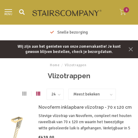
0
MENU
Snelle bezorging
Wij zijn aan het genieten van onze zomervakantie! Je kunt
gewoon blijven bestellen, check je bezorgdatum.
Home
/
Vlizotrappen
Vlizotrappen
Novoferm inklapbare vlizotrap - 70 x 120 cm
Stevige vlizotrap van Novoferm, compleet met houten
raveelbak van 70 x 120 cm waarin het tweezijdige
witte geïsoleerde luik is afgehangen. Verkrijgbaar in 5
verschillende lengtes variërend van 240 cm tot 280 cm
€439,00