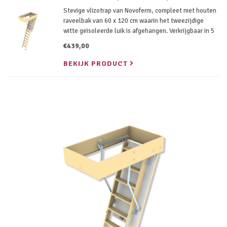
Stevige vlizotrap van Novoferm, compleet met houten
raveelbak van 60 x 120 cm waarin het tweezijdige
witte geïsoleerde luik is afgehangen. Verkrijgbaar in 5
verschillende lengtes variërend van 240 cm tot 280 cm
€439,00
afhankelijk van je plafondhoogte.
BEKIJK PRODUCT