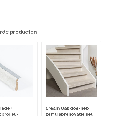
rde producten
rede +
Cream Oak doe-het-
Ov
profiel -
zelf traprenovatie set
Cr