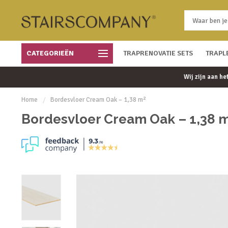
CATEGORIEËN
Snelle bezorging
TRAPRENOVATIE SETS
Gratis bezorgd vanaf € 450
TRAPL
Wij zijn aan h
Home
/
Bordesvloer Cream Oak – 1,38 m²
Bordesvloer Cream Oak – 1,38 