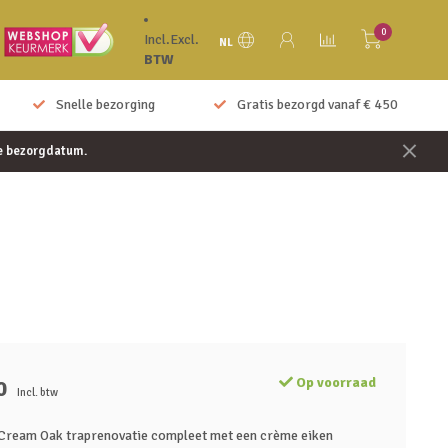
0
Incl.
Excl.
NL
BTW
Snelle bezorging
Gratis bezorgd vanaf € 450
je bezorgdatum.
Op voorraad
0
Incl. btw
Cream Oak traprenovatie compleet met een crème eiken