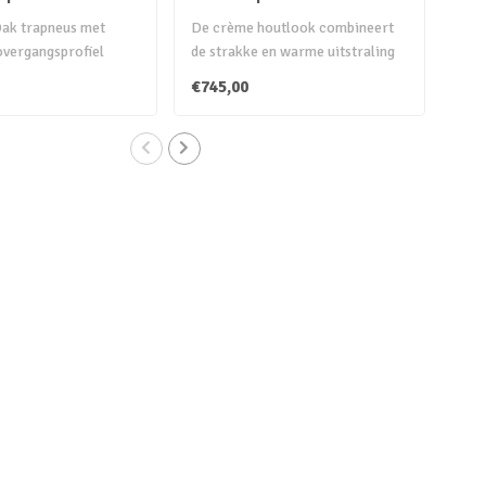
Oak
ak trapneus met
De crème houtlook combineert
Verk
vergangsprofiel
de strakke en warme uitstraling
van 
en stevige verb..
van jouw huis. Cre..
Hier
€745,00
€40