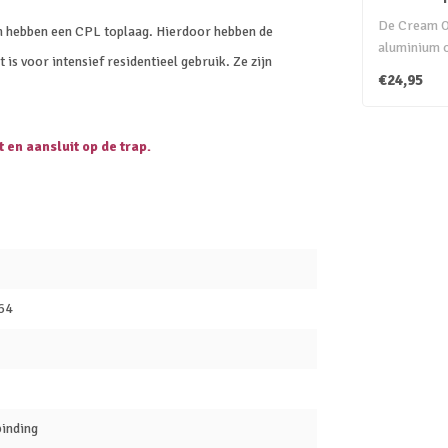
Cream 
De Cream O
n hebben een CPL toplaag. Hierdoor hebben de
aluminium o
is voor intensief residentieel gebruik. Ze zijn
zorgt voor e
€24,95
t en aansluit op de trap.
64
inding