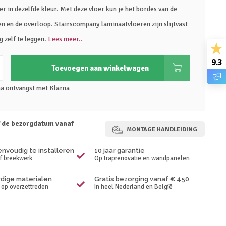
r in dezelfde kleur. Met deze vloer kun je het bordes van de
en en de overloop. Stairscompany laminaatvloeren zijn slijtvast
 zelf te leggen.
Lees meer..
9.3
Toevoegen aan winkelwagen
na ontvangst met Klarna
f de bezorgdatum vanaf
MONTAGE HANDLEIDING
envoudig te installeren
10 jaar garantie
f breekwerk
Op traprenovatie en wandpanelen
ige materialen
Gratis bezorging vanaf € 450
p op overzettreden
In heel Nederland en België