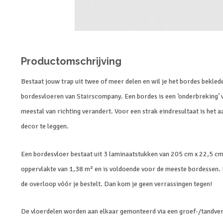
Productomschrijving
Bestaat jouw trap uit twee of meer delen en wil je het bordes bekleden
bordesvloeren van Stairscompany. Een bordes is een ‘onderbreking’ v
meestal van richting verandert. Voor een strak eindresultaat is het 
decor te leggen.
Een bordesvloer bestaat uit 3 laminaatstukken van 205 cm x 22,5 cm
oppervlakte van 1,38 m² en is voldoende voor de meeste bordessen. B
de overloop vóór je bestelt. Dan kom je geen verrassingen tegen!
De vloerdelen worden aan elkaar gemonteerd via een groef-/tandverb