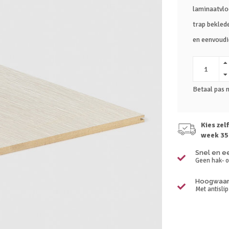
laminaatvloe
trap bekled
en eenvoudig
Betaal pas 
Kies zel
week 35
Snel en e
Geen hak- o
Hoogwaard
Met antisli