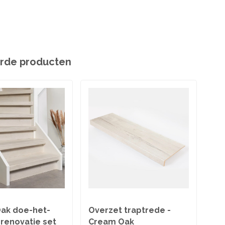
rde producten
ak doe-het-
Overzet traptrede -
Uit
prenovatie set
Cream Oak
ove