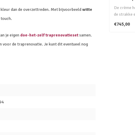
De crème h
e kleur dan de overzettreden. Met bijvoorbeeld
witte
de strakke 
 touch.
van jouw hui
€745,00
dan je eigen
doe-het-zelf traprenovatieset
samen.
n voor de traprenovatie. Je kunt dit eventueel nog
94