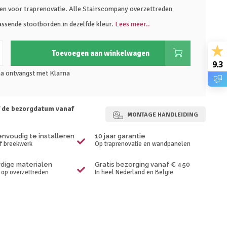
en voor traprenovatie. Alle Stairscompany overzettreden
assende stootborden in dezelfde kleur.
Lees meer..
Toevoegen aan winkelwagen
9.3
na ontvangst met Klarna
f de bezorgdatum vanaf
MONTAGE HANDLEIDING
envoudig te installeren
10 jaar garantie
f breekwerk
Op traprenovatie en wandpanelen
ige materialen
Gratis bezorging vanaf € 450
p op overzettreden
In heel Nederland en België