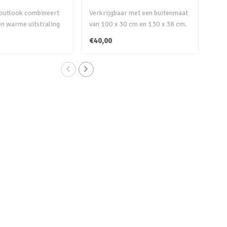
Cr
outlook combineert
Verkrijgbaar met een buitenmaat
De 
en warme uitstraling
van 100 x 30 cm en 130 x 38 cm.
alu
s. Cre..
Hiermee kan de g..
zorg
€40,00
€24