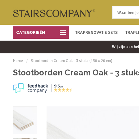
CATEGORIEËN
Snelle bezorging
TRAPRENOVATIE SETS
Gratis bezorgd vanaf € 450
TRAPL
Wij zijn aan h
Home
/
Stootborden Cream Oak - 3 stuks (130 x 20 cm)
Stootborden Cream Oak - 3 stuks