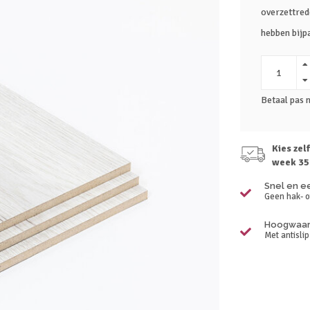
overzettred
hebben bijp
Betaal pas 
Kies zel
week 35
Snel en e
Geen hak- o
Hoogwaard
Met antisli