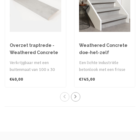
Overzet traptrede -
Weathered Concrete
Weathered Concrete
doe-het-zelf
traprenovatie set
Verkrijgbaar met een
Een lichte industriële
buitenmaat van 100 x 30
betonlook met een frisse
cm en 130 x 38 cm.
uitstraling. In combinatie
€40,00
€745,00
Hiermee kan de g..
met ..