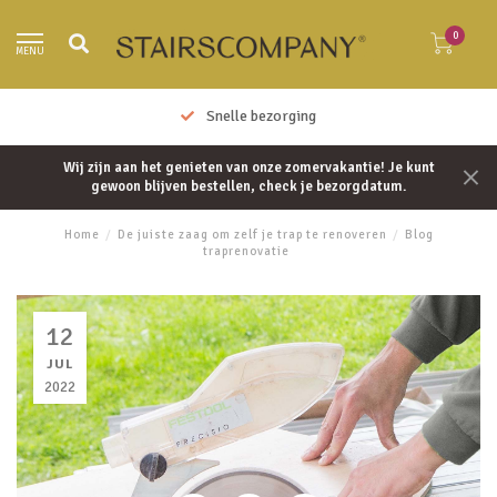
0
MENU
Snelle bezorging
Wij zijn aan het genieten van onze zomervakantie! Je kunt
gewoon blijven bestellen, check je bezorgdatum.
Home
/
De juiste zaag om zelf je trap te renoveren
/
Blog
traprenovatie
12
JUL
2022