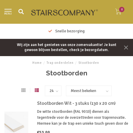
0
MENU
Snelle bezorging
Wij zijn aan het genieten van onze zomervakantie! Je kunt
gewoon blijven bestellen, check je bezorgdatum.
Home
/
Trap onderdelen
/
Stootborden
Stootborden
Stootborden Wit - 3 stuks (130 x 20 cm)
De witte stootborden (RAL 9010) dienen als
tegentrede voor de overzettreden voor traprenovatie.
Hiermee kan je de trap een unieke touch geven door de
combinatie van een houtdessin met een door jou
€53,00